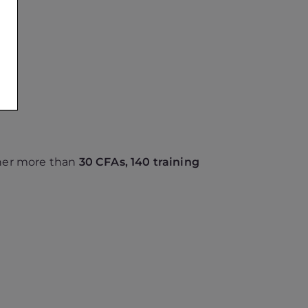
ether more than
30 CFAs, 140 training