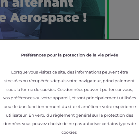
Préférences pour la protection de la vie privée
Lorsque vous visitez ce site, des informations peuvent être
 but also materials, mechanics, robotics, a
stockées ou récupérées depuis votre navigateur, principalement
lternance Aerospace forum !
sous la forme de cookies. Ces données peuvent porter sur vous,
vos préférences ou votre appareil, et sont principalement utilisées
 to facilitate recruitment for companies in the aeronaut
pour le bon fonctionnement du site et améliorer votre expérience
nd training. This event is led by the Campus des Métiers
 support of UIMM Occitanie, OPCO 2i, EDEC, GIFAS and A
utilisateur. En vertu du règlement général sur la protection des
données vous pouvez choisir de ne pas autoriser certains types de
cookies.