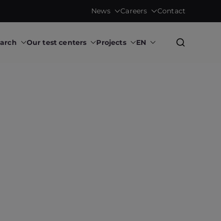
News
Careers
Contact
earch
Our test centers
Projects
EN
Research Institute