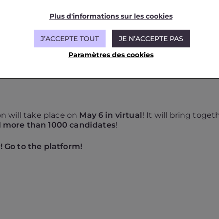
anies in their recruitment needs:
Plus d'informations sur les cookies
J’ACCEPTE TOUT
JE N’ACCEPTE PAS
Paramètres des cookies
ion will take place on
May 6 in virtual
! It will bring tog
d more than 1000 candidates
!
r! Go to the platform!