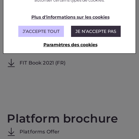
FRENCH INSTITUTES
autoriser certains types de cookies.
OF TECHNOLOGY
Plus d'informations sur les cookies
J’ACCEPTE TOUT
JE N’ACCEPTE PAS
FIT Book 2023 (FR)
Paramètres des cookies
FIT Book 2022 (FR)
FIT Book 2021 (FR)
Platform brochure
Platforms Offer