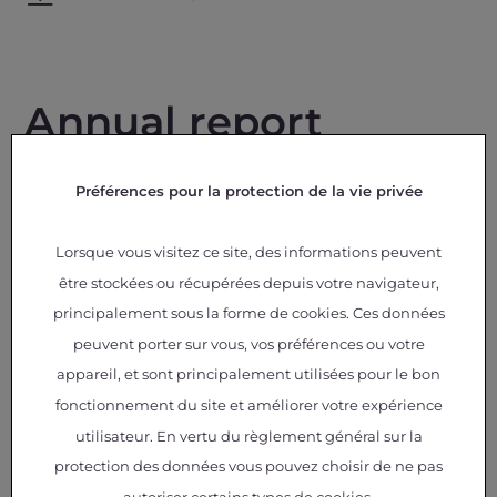
Annual report
IRT Saint Exupéry - 2025 Annual Report
(FR)
Préférences pour la protection de la vie privée
IRT Saint Exupéry - 2024 Annual Report
(FR)
Lorsque vous visitez ce site, des informations peuvent
être stockées ou récupérées depuis votre navigateur,
IRT Saint Exupéry - 2023 Annual Report
principalement sous la forme de cookies. Ces données
(FR)
peuvent porter sur vous, vos préférences ou votre
IRT Saint Exupéry - 2022 Annual Report
appareil, et sont principalement utilisées pour le bon
(FR)
fonctionnement du site et améliorer votre expérience
utilisateur. En vertu du règlement général sur la
protection des données vous pouvez choisir de ne pas