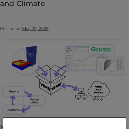
and Climate
Posted on
May 20, 2025
MDO–V&VUQ Synergy: Optimizing