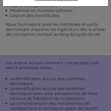
Intelligence Artificielle ;
Apprentissage avancé ;
Modélisation multidisciplinaire ;
Gestion des incertitudes.
Nous fournissons aussi les méthodes et outils
permettant d’assister les ingénieurs dès la phase
de conception, ou tout au long du cycle de vie.
Les enjeux actuels orientent nos perspectives
vers 5 ambitions fortes :
La densification accrue des systèmes
électriques.
La densification accrue des systèmes
électriques avec pour perspectives de haut
niveaux de fiabilité et de rendement ;
La compréhension des mécanismes de
vieillissement et la mise en place de Health