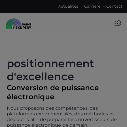
Aller
Actualités
Carrière
Contact
au
contenu
Accelerating science, technology
IRT Saint
research & transfers to industry
Exupéry •
Technological
positionnement
Research
d'excellence
Institute
Conversion de puissance
électronique
Nous proposons des compétences, des
plateformes expérimentales, des méthodes et
des outils afin de préparer les convertisseurs de
puissance électronique de demain.