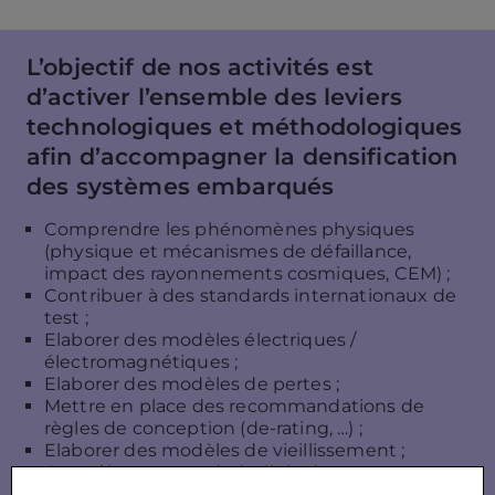
L’objectif de nos activités est
d’activer l’ensemble des leviers
technologiques et méthodologiques
afin d’accompagner la densification
des systèmes embarqués
Comprendre les phénomènes physiques
(physique et mécanismes de défaillance,
impact des rayonnements cosmiques, CEM) ;
Contribuer à des standards internationaux de
test ;
Elaborer des modèles électriques /
électromagnétiques ;
Elaborer des modèles de pertes ;
Mettre en place des recommandations de
règles de conception (de-rating, …) ;
Elaborer des modèles de vieillissement ;
Contrôle commande (cellule de
commutation/convertisseur) ;