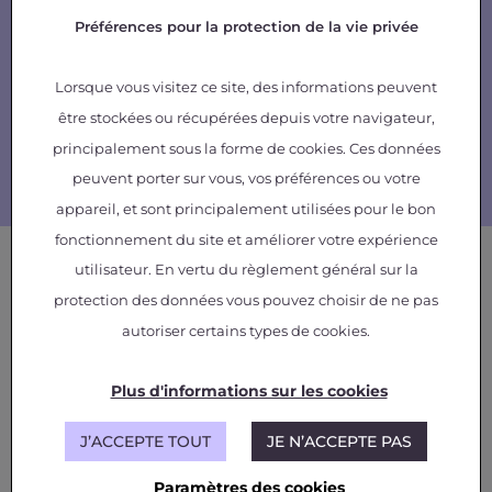
Solutions de Filtrage / EMC / EMI ;
Préférences pour la protection de la vie privée
Créer des solutions de Health (and usage)
Monitoring prédictif ;
Etudier le comportement en très haute / très
Lorsque vous visitez ce site, des informations peuvent
basse T° ;
être stockées ou récupérées depuis votre navigateur,
Elaborer des nouveaux matériaux à
principalement sous la forme de cookies. Ces données
performances améliorées.
peuvent porter sur vous, vos préférences ou votre
appareil, et sont principalement utilisées pour le bon
fonctionnement du site et améliorer votre expérience
Offre R&T
utilisateur. En vertu du règlement général sur la
protection des données vous pouvez choisir de ne pas
Nos compétences nous
autoriser certains types de cookies.
permettent de tirer profit des
synergies transverses
Plus d'informations sur les cookies
Moyens en conception et caractérisation des
convertisseurs et briques technologiques qui
J’ACCEPTE TOUT
JE N’ACCEPTE PAS
les composent ;
Matériaux ;
Paramètres des cookies