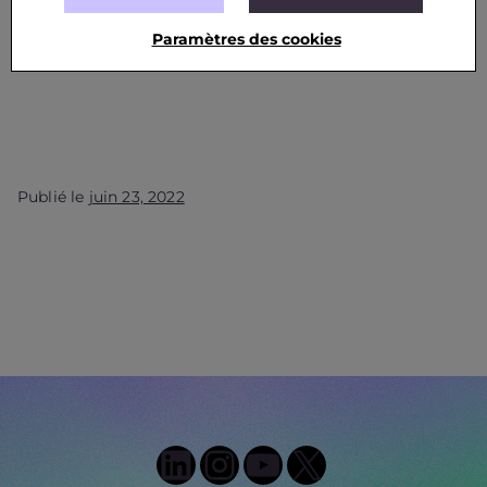
ACCELERATOR, SAFE CLUSTER, #SIRIUS &
Way4Space
Paramètres des cookies
Publié le
juin 23, 2022
LinkedIn
Instagram
YouTube
X