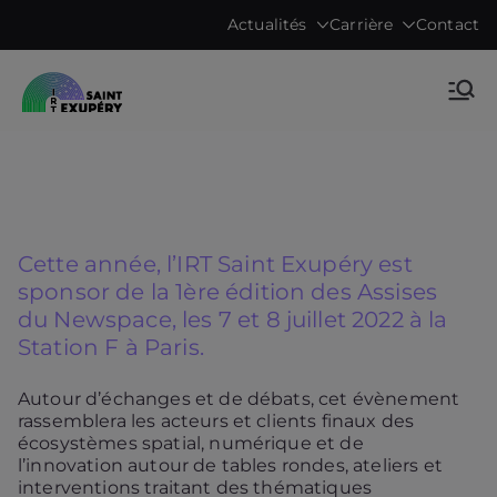
Aller
Actualités
Carrière
Contact
au
contenu
Accelerating science, technology
IRT Saint
research & transfers to industry
Exupéry •
Technological
Cette année, l’IRT Saint Exupéry est
Research
sponsor de la 1ère édition des Assises
du Newspace, les 7 et 8 juillet 2022 à la
Institute
Station F à Paris.
Autour d’échanges et de débats, cet évènement
rassemblera les acteurs et clients finaux des
écosystèmes spatial, numérique et de
l’innovation autour de tables rondes, ateliers et
interventions traitant des thématiques