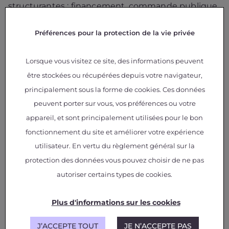
structurantes : financement, commande publique,
partenariats, recherche et formation, etc. Une
place à part entière sera donnée
Préférences pour la protection de la vie privée
aux spacetech depuis un village dédié
Lorsque vous visitez ce site, des informations peuvent
être stockées ou récupérées depuis votre navigateur,
PROGRAMME
principalement sous la forme de cookies. Ces données
INSCRIPTIONS
peuvent porter sur vous, vos préférences ou votre
appareil, et sont principalement utilisées pour le bon
fonctionnement du site et améliorer votre expérience
utilisateur. En vertu du règlement général sur la
Le collectif
protection des données vous pouvez choisir de ne pas
CNES, 3i3s – EUROPA, Alliance NewSpace France,
autoriser certains types de cookies.
ASTech Paris Region, CLUB GALAXIE, European
Space Agency – ESA, Eutelsat, GIFAS –
Plus d'informations sur les cookies
Groupement des Industries Françaises
Aéronautiques et Spatiales, ISAE-SUPAERO, New
Space Club, PARIS-SACLAY HARDWARE
J’ACCEPTE TOUT
JE N’ACCEPTE PAS