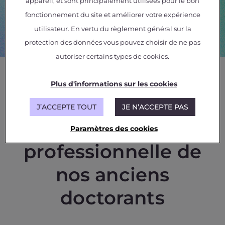
appareil, et sont principalement utilisées pour le bon
Nos offres de thèses
fonctionnement du site et améliorer votre expérience
utilisateur. En vertu du règlement général sur la
Voir nos offres de thèses ➞
protection des données vous pouvez choisir de ne pas
autoriser certains types de cookies.
Plus d'informations sur les cookies
J’ACCEPTE TOUT
JE N’ACCEPTE PAS
L'insertion
Paramètres des cookies
professionnelle de
nos anciens
doctorants