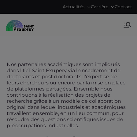
Aller
Actualités
Carrière
Contact
au
contenu
Accelerating science, technology
IRT Saint
research & transfers to industry
Exupéry •
Technological
Nos partenaires académiques sont impliqués
dans l’IRT Saint Exupéry via l’encadrement de
Research
doctorants et post doctorants, l’expertise de
leurs chercheurs ou encore par la mise en place
de plateformes partagées. Ensemble nous
Institute
contribuons à la réalisation des projets de
recherche grâce à un modèle de collaboration
original, dans lequel industriels et académiques
travaillent ensemble, en un lieu commun, pour
résoudre des questions scientifiques issues de
préoccupations industrielles.