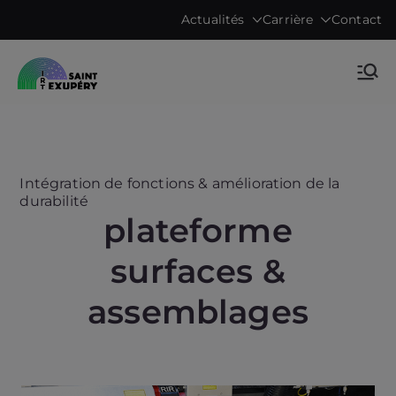
Aller
Actualités
Carrière
Contact
au
contenu
Accelerating science, technology
IRT Saint
research & transfers to industry
Exupéry •
Technological
Intégration de fonctions & amélioration de la
durabilité
Research
plateforme
surfaces &
Institute
assemblages