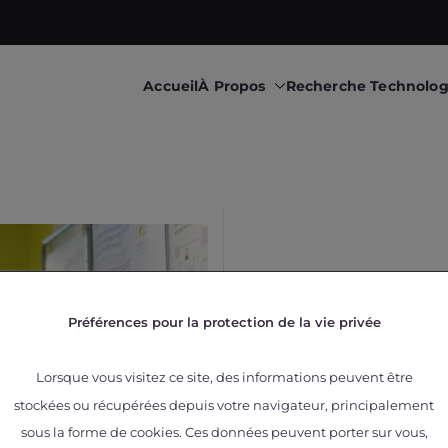
Accueil
À Propos
Recherche Technolo
 research & transfers to industry
upéry • Technological 
Préférences pour la protection de la vie privée
Lorsque vous visitez ce site, des informations peuvent être
stockées ou récupérées depuis votre navigateur, principalement
sous la forme de cookies. Ces données peuvent porter sur vous,