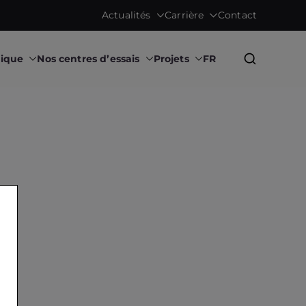
Actualités
Carrière
Contact
gique
Nos centres d’essais
Projets
FR
Research Institute