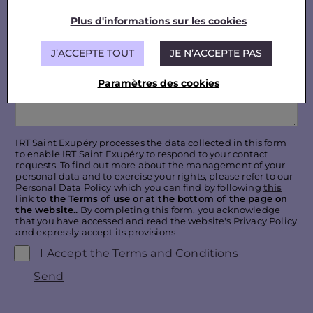
Plus d'informations sur les cookies
J’ACCEPTE TOUT
JE N’ACCEPTE PAS
Paramètres des cookies
IRT Saint Exupéry processes the data collected in this form
to enable IRT Saint Exupéry to respond to your contact
requests. To find out more about the management of your
personal data and to exercise your rights, please refer to our
Personal Data Policy which you can find by following
this
link
to the Terms of use or at the bottom of the page on
the website..
By completing this form, you acknowledge
that you have accessed and read the website's Privacy Policy
and expressly accept its provisions
I Accept the Terms and Conditions
Send