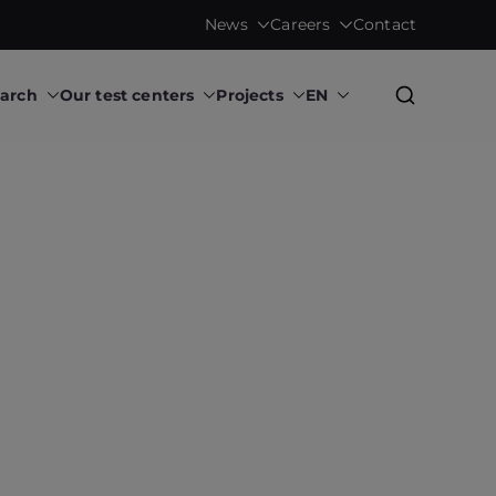
News
Careers
Contact
earch
Our test centers
Projects
EN
Research Institute