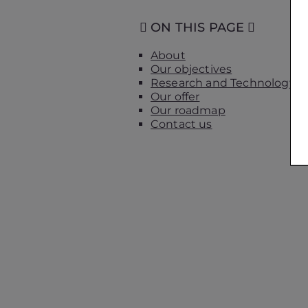
ON THIS PAGE
About
Our objectives
Research and Technology
Our offer
Our roadmap
Contact us